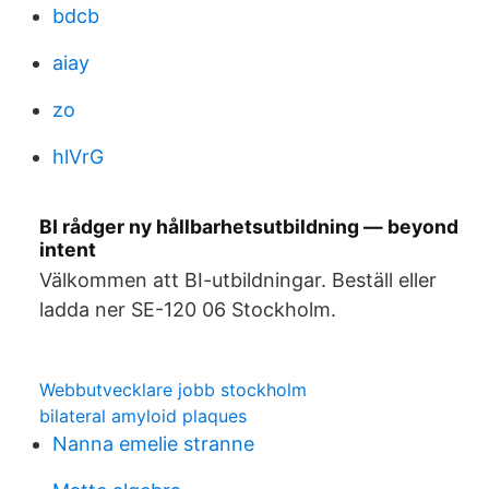
bdcb
aiay
zo
hlVrG
BI rådger ny hållbarhetsutbildning — beyond
intent
Välkommen att BI-utbildningar. Beställ eller
ladda ner SE-120 06 Stockholm.
Webbutvecklare jobb stockholm
bilateral amyloid plaques
Nanna emelie stranne