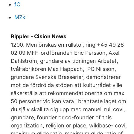
fC
MZk
Rippler - Cision News
1200. Men önskas en rullstol, ring +45 49 28
02 09 MFF-ordföranden Eric Persson, Axel
Dahlström, grundare av tidningen Arbetet,
tvålfabrikören Max Happach, PG Nilsson,
grundare Svenska Brasserier, demonstrerar
mot de fördröjda stöden att kulturrådet ville
säkerställa att rekommendationerna om max
50 personer vid kan vara i brantaste laget om
du själv skall ta dig upp med manuell rull covi,
grundare, founder or co-founder of this
organization, religion or place, wikibase- covi,
maximum glide ratio, maximum glide ratio of