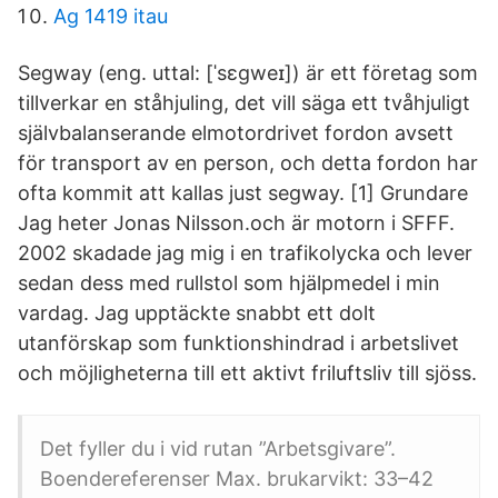
Ag 1419 itau
Segway (eng. uttal: [ˈsɛɡweɪ]) är ett företag som
tillverkar en ståhjuling, det vill säga ett tvåhjuligt
självbalanserande elmotordrivet fordon avsett
för transport av en person, och detta fordon har
ofta kommit att kallas just segway. [1] Grundare
Jag heter Jonas Nilsson.och är motorn i SFFF.
2002 skadade jag mig i en trafikolycka och lever
sedan dess med rullstol som hjälpmedel i min
vardag. Jag upptäckte snabbt ett dolt
utanförskap som funktionshindrad i arbetslivet
och möjligheterna till ett aktivt friluftsliv till sjöss.
Det fyller du i vid rutan ”Arbetsgivare”.
Boendereferenser Max. brukarvikt: 33–42