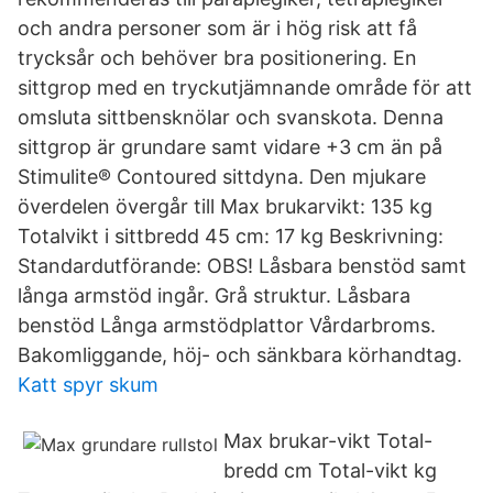
och andra personer som är i hög risk att få
trycksår och behöver bra positionering. En
sittgrop med en tryckutjämnande område för att
omsluta sittbensknölar och svanskota. Denna
sittgrop är grundare samt vidare +3 cm än på
Stimulite® Contoured sittdyna. Den mjukare
överdelen övergår till Max brukarvikt: 135 kg
Totalvikt i sittbredd 45 cm: 17 kg Beskrivning:
Standardutförande: OBS! Låsbara benstöd samt
långa armstöd ingår. Grå struktur. Låsbara
benstöd Långa armstödplattor Vårdarbroms.
Bakomliggande, höj- och sänkbara körhandtag.
Katt spyr skum
Max brukar-vikt Total-
bredd cm Total-vikt kg