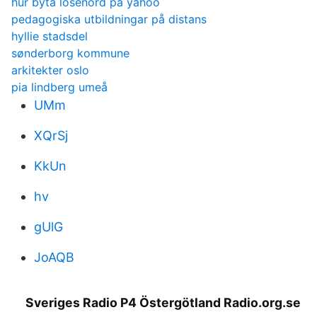
hur byta lösenord på yahoo
pedagogiska utbildningar på distans
hyllie stadsdel
sønderborg kommune
arkitekter oslo
pia lindberg umeå
UMm
XQrSj
KkUn
hv
gUlG
JoAQB
Sveriges Radio P4 Östergötland Radio.org.se