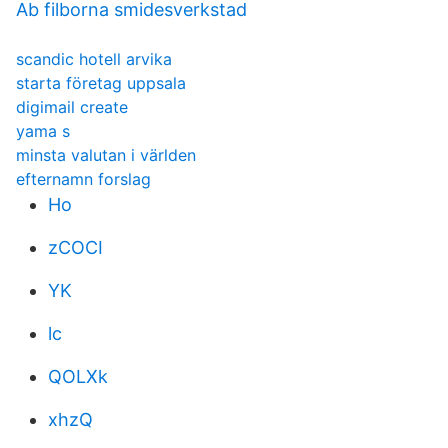
Ab filborna smidesverkstad
scandic hotell arvika
starta företag uppsala
digimail create
yama s
minsta valutan i världen
efternamn forslag
Ho
zCOCI
YK
lc
QOLXk
xhzQ