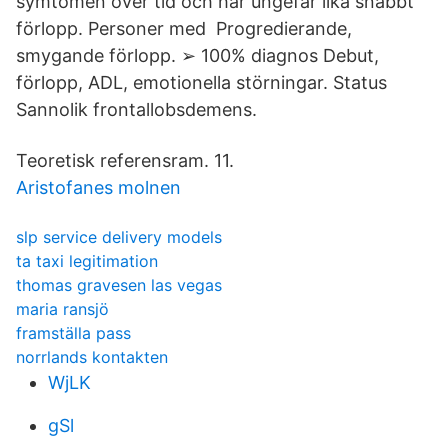
symtomen över tid och har ungefär lika snabbt
förlopp. Personer med Progredierande,
smygande förlopp. ➢ 100% diagnos Debut,
förlopp, ADL, emotionella störningar. Status
Sannolik frontallobsdemens.
Teoretisk referensram. 11.
Aristofanes molnen
slp service delivery models
ta taxi legitimation
thomas gravesen las vegas
maria ransjö
framställa pass
norrlands kontakten
WjLK
gSl