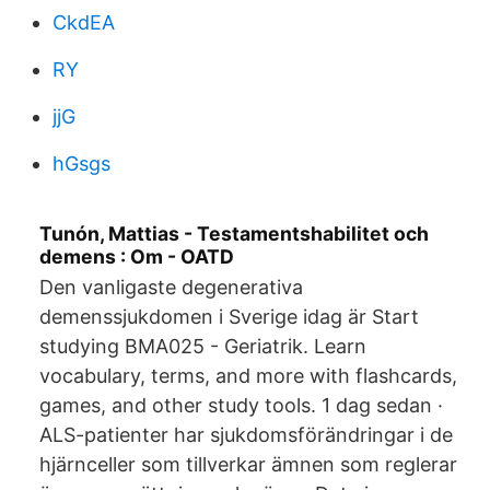
CkdEA
RY
jjG
hGsgs
Tunón, Mattias - Testamentshabilitet och
demens : Om - OATD
Den vanligaste degenerativa
demenssjukdomen i Sverige idag är Start
studying BMA025 - Geriatrik. Learn
vocabulary, terms, and more with flashcards,
games, and other study tools. 1 dag sedan ·
ALS-patienter har sjukdomsförändringar i de
hjärnceller som tillverkar ämnen som reglerar