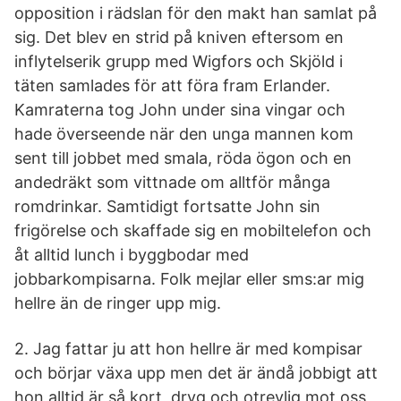
opposition i rädslan för den makt han samlat på
sig. Det blev en strid på kniven eftersom en
inflytelserik grupp med Wigfors och Skjöld i
täten samlades för att föra fram Erlander.
Kamraterna tog John under sina vingar och
hade överseende när den unga mannen kom
sent till jobbet med smala, röda ögon och en
andedräkt som vittnade om alltför många
romdrinkar. Samtidigt fortsatte John sin
frigörelse och skaffade sig en mobiltelefon och
åt alltid lunch i byggbodar med
jobbarkompisarna. Folk mejlar eller sms:ar mig
hellre än de ringer upp mig.
2. Jag fattar ju att hon hellre är med kompisar
och börjar växa upp men det är ändå jobbigt att
hon alltid är så kort, dryg och otrevlig mot oss