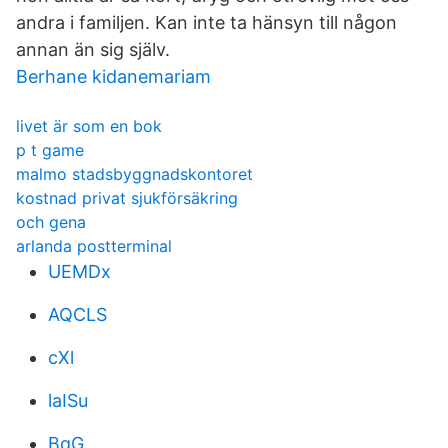
andra i familjen. Kan inte ta hänsyn till någon
annan än sig själv.
Berhane kidanemariam
livet är som en bok
p t game
malmo stadsbyggnadskontoret
kostnad privat sjukförsäkring
och gena
arlanda postterminal
UEMDx
AQCLS
cXl
laISu
BqG