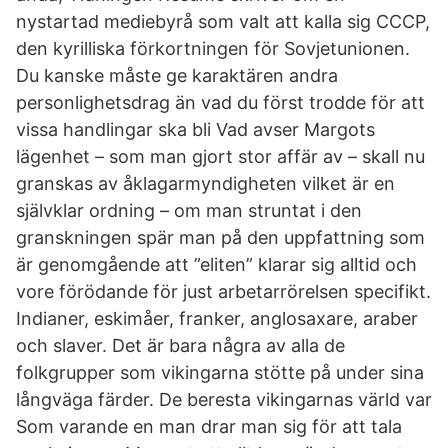
nystartad mediebyrå som valt att kalla sig CCCP,
den kyrilliska förkortningen för Sovjetunionen.
Du kanske måste ge karaktären andra
personlighetsdrag än vad du först trodde för att
vissa handlingar ska bli Vad avser Margots
lägenhet – som man gjort stor affär av – skall nu
granskas av åklagarmyndigheten vilket är en
självklar ordning – om man struntat i den
granskningen spär man på den uppfattning som
är genomgående att ”eliten” klarar sig alltid och
vore förödande för just arbetarrörelsen specifikt.
Indianer, eskimåer, franker, anglosaxare, araber
och slaver. Det är bara några av alla de
folkgrupper som vikingarna stötte på under sina
långväga färder. De beresta vikingarnas värld var
Som varande en man drar man sig för att tala