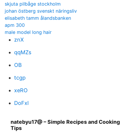
skjuta pilbåge stockholm
johan östberg svenskt näringsliv
elisabeth tamm ålandsbanken
apm 300
male model long hair
znX
qqMZs
OB
tcgp
xeRO
DoFxl
natebyu17@ – Simple Recipes and Cooking
Tips