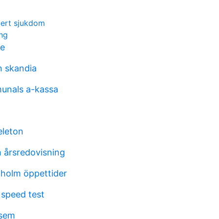
bert sjukdom
ing
re
n skandia
unals a-kassa
eleton
 årsredovisning
holm öppettider
 speed test
ksem