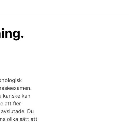
ing.
onologisk
mnasieexamen.
sa kanske kan
 att fler
v avslutade. Du
s olika sätt att