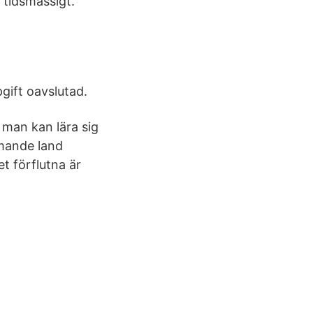
t tidsmässigt.
ift oavslutad.
 man kan lära sig
mmande land
t förflutna är