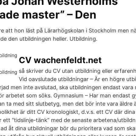
på Johan Westerholms
tade master” – Den
e att hon läst på Lärarhögskolan i Stockholm men nä
rde den utbildningen heller. Utbildning.
CV wachenfeldt.net
så skriver du CV utan utbildning eller erfare
Vid oavslutade utbildningar – Är en högre utbi
jad men inte avslutad, ska utbildningen endast vara
för arbetet som söks. Gymnasium – Har man endast g
n ta med sitt slutbetyg, men det bör inte vara äldre än 
likhet är ditt CV kronologiskt, d.v.s. ett CV där din
er ett “tidslinje-tänk” med de senaste arbetena/utbildn
d åt dina utbildningar bör du prioritera vad som ska