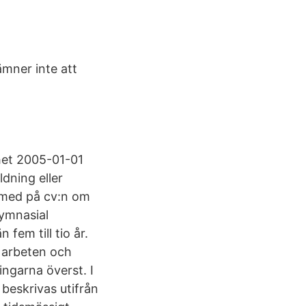
mner inte att
nhet 2005-01-01
ldning eller
 med på cv:n om
ymnasial
fem till tio år.
a arbeten och
ingarna överst. I
 beskrivas utifrån