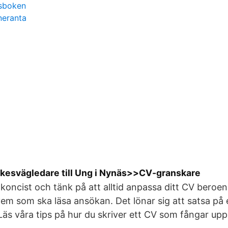
lsboken
neranta
rkesvägledare till Ung i Nynäs>>CV-granskare
 koncist och tänk på att alltid anpassa ditt CV beroen
em som ska läsa ansökan. Det lönar sig att satsa på 
 Läs våra tips på hur du skriver ett CV som fångar u