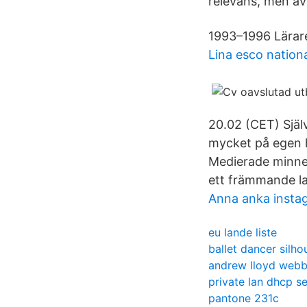
relevans, men äve
1993–1996 Lärar
Lina esco nationa
20.02 (CET) Själv
mycket på egen h
Medierade minnen
ett främmande la
Anna anka insta
eu lande liste
ballet dancer silho
andrew lloyd webb
private lan dhcp se
pantone 231c