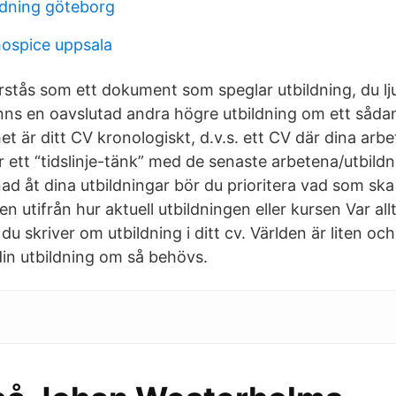
ldning göteborg
hospice uppsala
stås som ett dokument som speglar utbildning, du l
inns en oavslutad andra högre utbildning om ett såd
et är ditt CV kronologiskt, d.v.s. ett CV där dina arb
er ett “tidslinje-tänk” med de senaste arbetena/utbildn
d åt dina utbildningar bör du prioritera vad som ska
n utifrån hur aktuell utbildningen eller kursen Var allt
 du skriver om utbildning i ditt cv. Världen är liten oc
a din utbildning om så behövs.