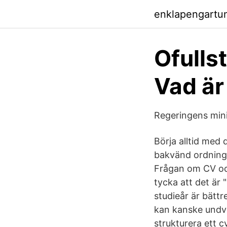
enklapengartu
Ofulls
Vad är
Regeringens mini
Börja alltid med
bakvänd ordning)
Frågan om CV och
tycka att det är 
studieår är bättr
kan kanske undvik
strukturera ett cv