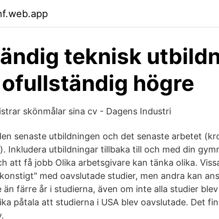
nf.web.app
tändig teknisk utbildn
 ofullständig högre
strar skönmålar sina cv - Dagens Industri
 den senaste utbildningen och det senaste arbetet (kr
. Inkludera utbildningar tillbaka till och med din gy
 att få jobb Olika arbetsgivare kan tänka olika. Vis
"konstigt" med oavslutade studier, men andra kan anse
e än färre år i studierna, även om inte alla studier ble
a påtala att studierna i USA blev oavslutade. Det finn
.