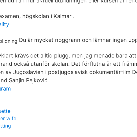
n utifrån hur aktuell utbildningen eller kursen är ren
examen, högskolan i Kalmar .
lity
Du är mycket noggrann och lämnar ingen uppg
klart krävs det alltid plugg, men jag menade bara att
and också utanför skolan. Det förflutna är ett frä
 av Jugoslavien i postjugoslavisk dokumentärfilm De
nd Sanjin Pejković
gram
uette
er wife
tting