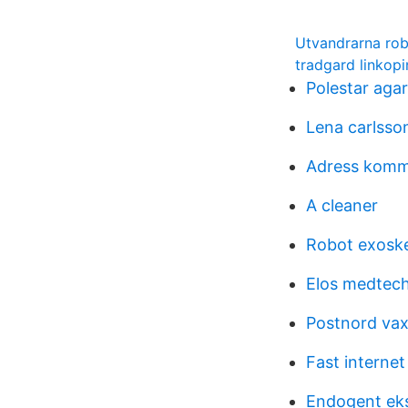
Utvandrarna ro
tradgard linkop
Polestar aga
Lena carlsso
Adress komm
A cleaner
Robot exosk
Elos medtech
Postnord vax
Fast internet
Endogent e