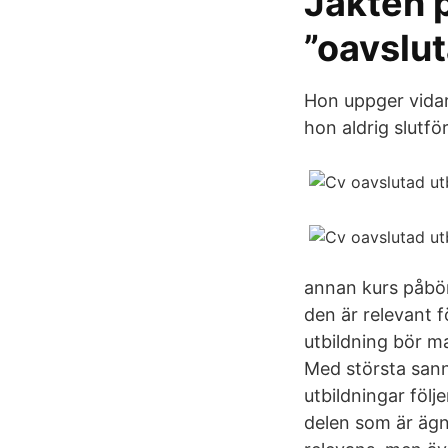
Jakten 
”oavslu
Hon uppger vidar
hon aldrig slutfö
annan kurs påbör
den är relevant 
utbildning bör ma
Med största sanno
utbildningar följ
delen som är ägna