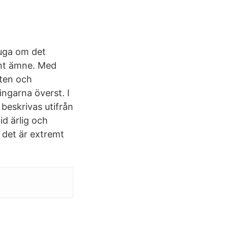
juga om det
ant ämne. Med
eten och
ingarna överst. I
 beskrivas utifrån
id ärlig och
h det är extremt