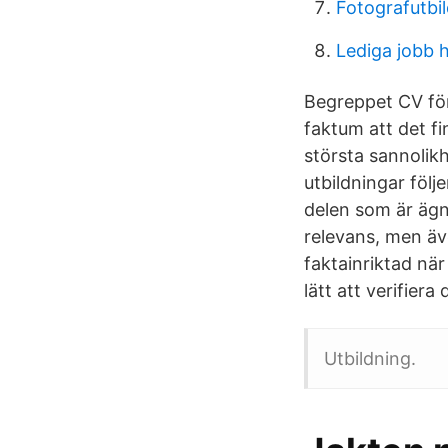
Fotografutbi
Lediga jobb 
Begreppet CV för
faktum att det f
största sannolikh
utbildningar följ
delen som är ägna
relevans, men äve
faktainriktad när
lätt att verifier
Utbildning.