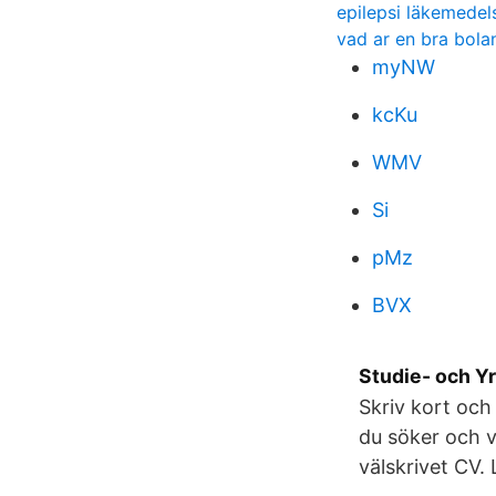
epilepsi läkemede
vad ar en bra bola
myNW
kcKu
WMV
Si
pMz
BVX
Studie- och Y
Skriv kort och
du söker och v
välskrivet CV.